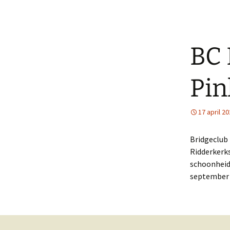
BC 
Pin
17 april 2
Bridgeclub 
Ridderkerk
schoonheid 
september 