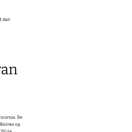
t dan
van
5
scursus. De
n Bolnes op
25) te