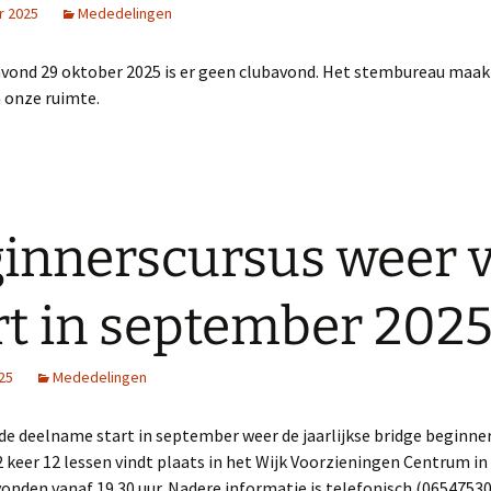
r 2025
Mededelingen
ond 29 oktober 2025 is er geen clubavond. Het stembureau maak
 onze ruimte.
innerscursus weer 
rt in september 202
025
Mededelingen
de deelname start in september weer de jaarlijkse bridge beginner
2 keer 12 lessen vindt plaats in het Wijk Voorzieningen Centrum i
den vanaf 19.30 uur. Nadere informatie is telefonisch (06547530