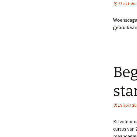
23 oktobe
Woensdagav
gebruik van
Beg
sta
19 april 2
Bij voldoen
cursus van 
maandagavon