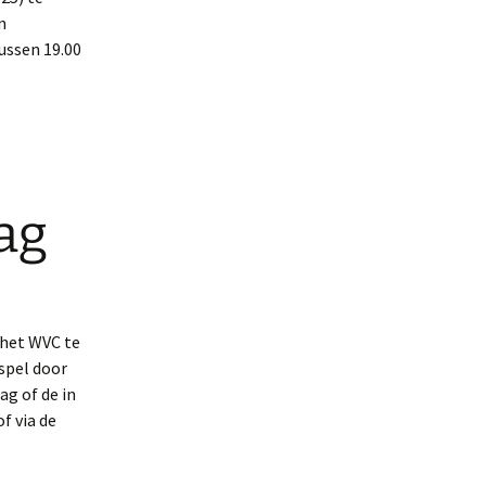
n
ussen 19.00
ag
 het WVC te
spel door
g of de in
f via de