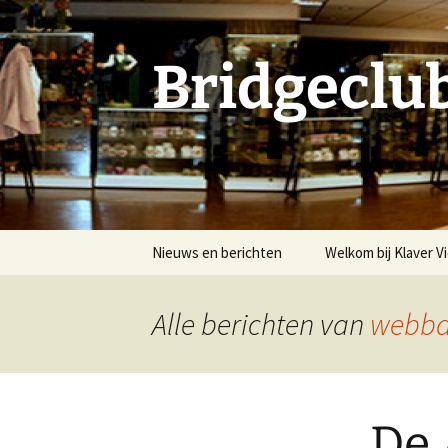
Ga
naar
de
Bridgeclub
inhoud
Nieuws en berichten
Welkom bij Klaver Vi
Nieuwe Leden
Alle berichten van
webb
De