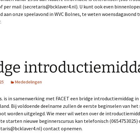
of per mail (secretaris@bcklaver4.nl). U kunt ook even binnenlope
d aan onze speelavond in WVC Bolnes, te weten woensdagavond t
.
dge introductiemidd
025
Mededelingen
a.s. is in samenwerking met FACET een bridge introductiemiddag in
and. Bij voldoende deelname zullen de eerste beginselen van het 
ot worden uitgelegd. Wie meer wil weten over de introductiemidda
e starten nieuwe beginnerscursus kan telefonisch (0654753025) o
etaris@bcklaver4.nl) contact opnemen.