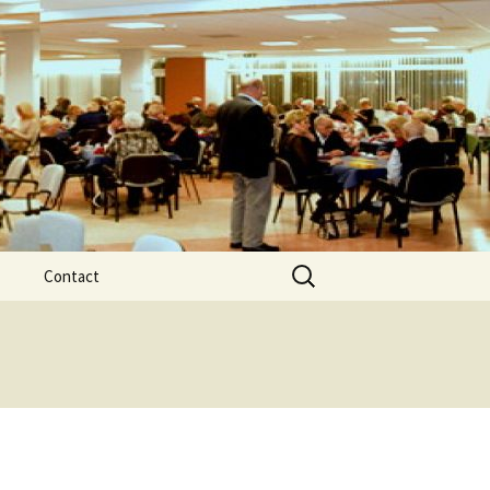
Zoeken
Contact
naar:
februari
agen
Recente nummers
ten
Uitleg