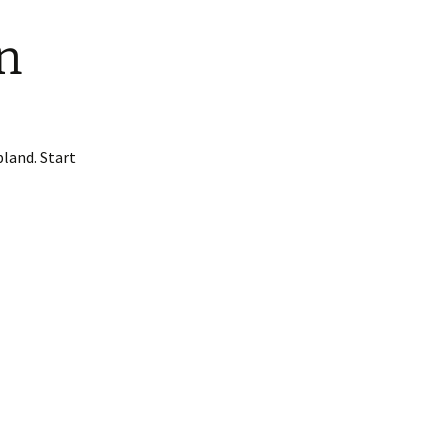
n
Puzzels
Verhalen
Grappen
land. Start