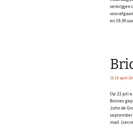
verkrijgen 
voorafgaan
en 19.30 uur
Bri
18 april 2
Op 21 juli 
Bolnes gepl
John de Gro
september t
mail (secr