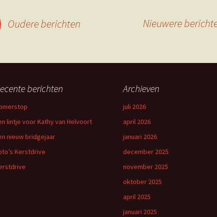
Nieuwere bericht
Oudere berichten
ecente berichten
Archieven
omerstop
juli 2026
en lintje voor Kathy van Helvoort
april 2026
en nieuw bridgejaar
januari 2026
oto’s Kerstdrive
december 2025
erstdrive
november 2025
oktober 2025
april 2025
januari 2025