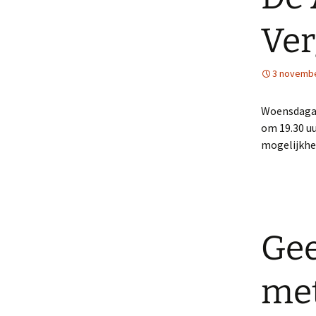
Ver
3 novembe
Woensdagav
om 19.30 uu
mogelijkhei
Gee
met