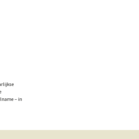
rlijkse
e
elname – in