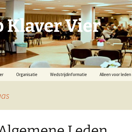
 Klaver Vier
er
Organisatie
Wedstrijdinformatie
Alleen voor leden
Bestuur en Commissies
Speelschema
Ledenlijst per 15 
2026
aas
Reglementen
Wijze van Afmelden
Statuten
Standen en Uitsl
Adverteerders en
Spelregels
Huishoudelijk Reglement
sponsors
Klaverblad
 Algemene Leden
Wedstrijdreglement
Foto’s Evenemen