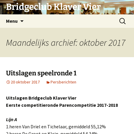
Ga
Bridgeclub Klaver Vier
naar
de
Zoeken
Menu
inhoud
naar:
Maandelijks archief: oktober 2017
Uitslagen speelronde 1
20 oktober 2017
Persberichten
Uitslagen Bridgeclub Klaver Vier
Eerste competitieronde Parencompetitie 2017-2018
Lijn A
1.heren Van Driel en Tichelaar, gemiddeld 55,12%
2.heren De Groot en Klein, gemiddeld 54,34%